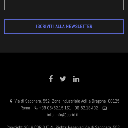
Facebook
Twitter
LinkedIn
Via di Saponara, 552 Zona Industriale Acilia Dragona 00125
Roma
+
39 06/52.15.161 06-52.18.402
info:
info@corid.it
Copyright 2018 CORID.IT All Rights Reserved Via di Saponara, 552 ,