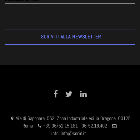
Facebook
Twitter
LinkedIn
Via di Saponara, 552 Zona Industriale Acilia Dragona 00125
Roma
+
39 06/52.15.161 06-52.18.402
info:
info@corid.it