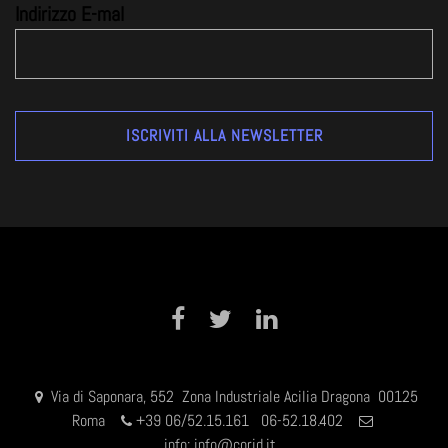
Indirizzo E-mal
Facebook
Twitter
LinkedIn
Via di Saponara, 552 Zona Industriale Acilia Dragona 00125
Roma
+
39 06/52.15.161 06-52.18.402
info:
info@corid.it