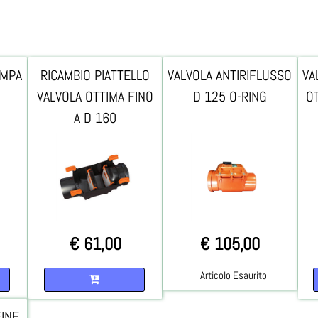
OMPA
RICAMBIO PIATTELLO
VALVOLA ANTIRIFLUSSO
VA
VALVOLA OTTIMA FINO
D 125 O-RING
O
A D 160
€ 61,00
€ 105,00
Quantità
Articolo Esaurito
FINE