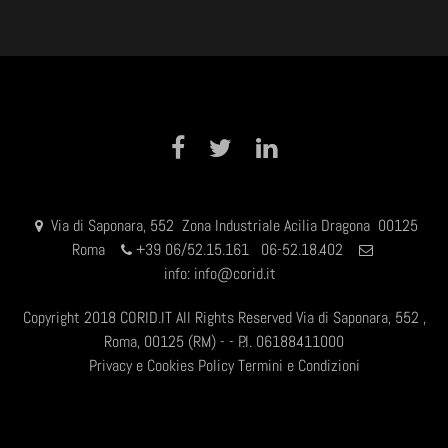
Facebook
Twitter
LinkedIn
Via di Saponara, 552 Zona Industriale Acilia Dragona 00125
Roma
+
39 06/52.15.161 06-52.18.402
info:
info@corid.it
Copyright 2018 CORID.IT All Rights Reserved Via di Saponara, 552 ,
Roma, 00125 (RM) - - P.I. 06188411000
Privacy e Cookies Policy
Termini e Condizioni