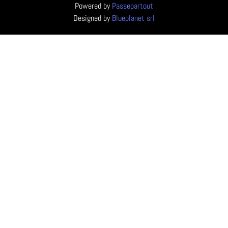
Powered by
Passepartout
Designed by
Blueplanet srl