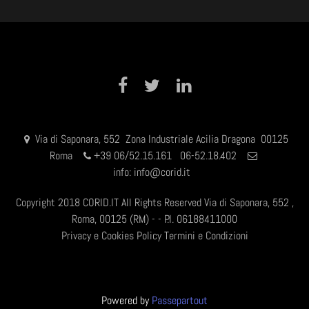
Facebook
Twitter
LinkedIn
Via di Saponara, 552 Zona Industriale Acilia Dragona 00125
Roma
+
39 06/52.15.161 06-52.18.402
info:
info@corid.it
Copyright 2018 CORID.IT All Rights Reserved Via di Saponara, 552 ,
Roma, 00125 (RM) - - P.I. 06188411000
Privacy e Cookies Policy
Termini e Condizioni
Powered by
Passepartout