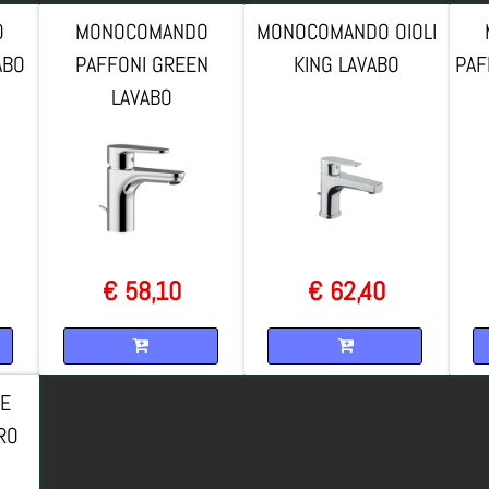
O
MONOCOMANDO
MONOCOMANDO OIOLI
ABO
PAFFONI GREEN
KING LAVABO
PAF
LAVABO
€ 58,10
€ 62,40
Quantità
Quantità
ME
RO