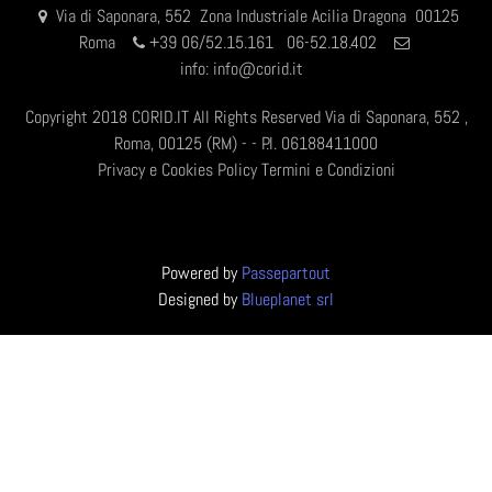
Via di Saponara, 552 Zona Industriale Acilia Dragona 00125
Roma
+
39 06/52.15.161 06-52.18.402
info:
info@corid.it
Copyright 2018 CORID.IT All Rights Reserved Via di Saponara, 552 ,
Roma, 00125 (RM) - - P.I. 06188411000
Privacy e Cookies Policy
Termini e Condizioni
Powered by
Passepartout
Designed by
Blueplanet srl