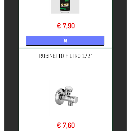
€ 7,90
Quantità
RUBINETTO FILTRO 1/2"
€ 7,60