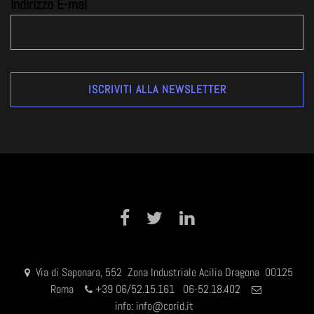
Indirizzo E-mal
Facebook
Twitter
LinkedIn
Via di Saponara, 552 Zona Industriale Acilia Dragona 00125
Roma
+
39 06/52.15.161 06-52.18.402
info:
info@corid.it