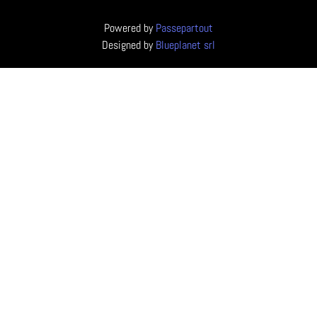
Powered by
Passepartout
Designed by
Blueplanet srl