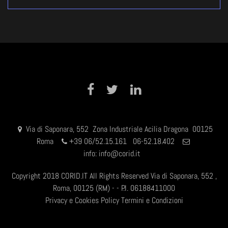
Facebook
Twitter
LinkedIn
Via di Saponara, 552 Zona Industriale Acilia Dragona 00125
Roma
+
39 06/52.15.161 06-52.18.402
info:
info@corid.it
Copyright 2018 CORID.IT All Rights Reserved Via di Saponara, 552 ,
Roma, 00125 (RM) - - P.I. 06188411000
Privacy e Cookies Policy
Termini e Condizioni