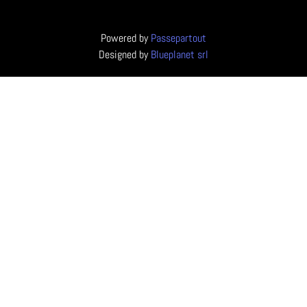
Powered by
Passepartout
Designed by
Blueplanet srl