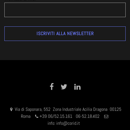
Facebook
Twitter
LinkedIn
Via di Saponara, 552 Zona Industriale Acilia Dragona 00125
Roma
+
39 06/52.15.161 06-52.18.402
info:
info@corid.it