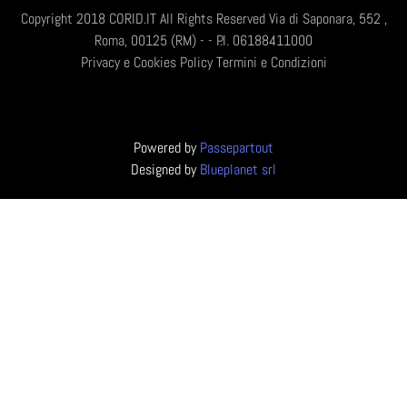
Copyright 2018 CORID.IT All Rights Reserved Via di Saponara, 552 ,
Roma, 00125 (RM) - - P.I. 06188411000
Privacy e Cookies Policy
Termini e Condizioni
Powered by
Passepartout
Designed by
Blueplanet srl