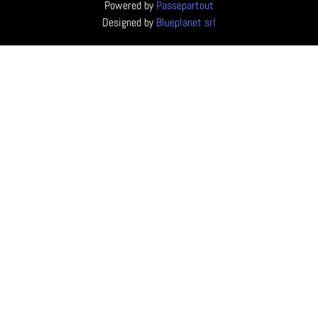
Powered by
Passepartout
Designed by
Blueplanet srl