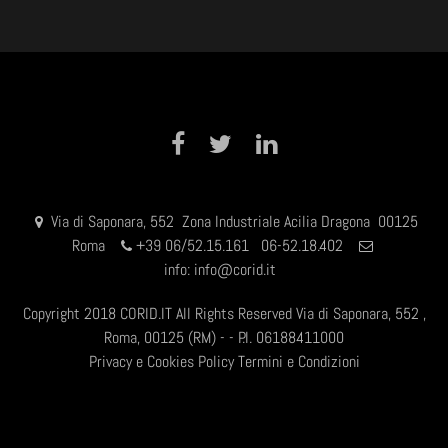
Facebook
Twitter
LinkedIn
Via di Saponara, 552 Zona Industriale Acilia Dragona 00125
Roma
+
39 06/52.15.161 06-52.18.402
info:
info@corid.it
Copyright 2018 CORID.IT All Rights Reserved Via di Saponara, 552 ,
Roma, 00125 (RM) - - P.I. 06188411000
Privacy e Cookies Policy
Termini e Condizioni