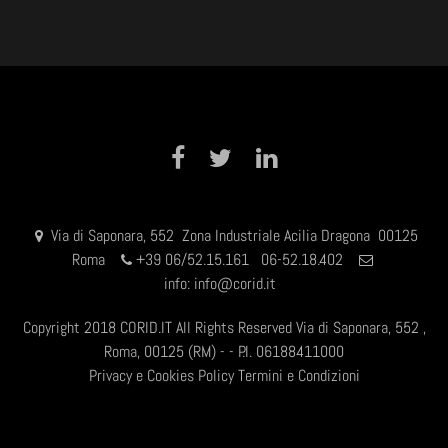
Facebook
Twitter
LinkedIn
Via di Saponara, 552 Zona Industriale Acilia Dragona 00125
Roma
+
39 06/52.15.161 06-52.18.402
info:
info@corid.it
Copyright 2018 CORID.IT All Rights Reserved Via di Saponara, 552 ,
Roma, 00125 (RM) - - P.I. 06188411000
Privacy e Cookies Policy
Termini e Condizioni