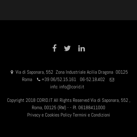
Facebook
Twitter
LinkedIn
Via di Saponara, 552 Zona Industriale Acilia Dragona 00125
Roma
+
39 06/52.15.161 06-52.18.402
info:
info@corid.it
Copyright 2018 CORID.IT All Rights Reserved Via di Saponara, 552 ,
Roma, 00125 (RM) - - P.I. 06188411000
Privacy e Cookies Policy
Termini e Condizioni