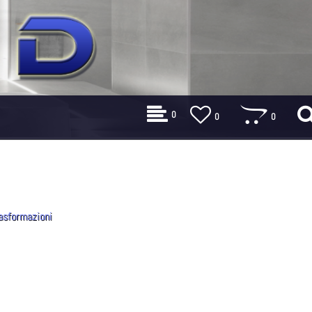
0
0
0
asformazioni