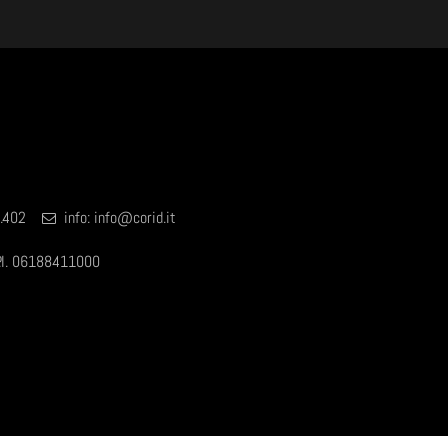
18.402
info:
info@corid.it
P.I. 06188411000