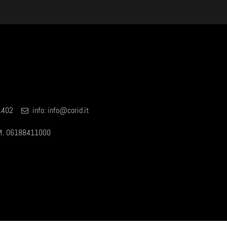
18.402
info:
info@corid.it
P.I. 06188411000