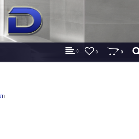
0
0
0
NTI