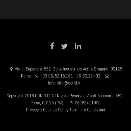
Facebook
Twitter
LinkedIn
Via di Saponara, 552 Zona Industriale Acilia Dragona 00125
Roma
+
39 06/52.15.161 06-52.18.402
info:
info@corid.it
Copyright 2018 CORID.IT All Rights Reserved Via di Saponara, 552 ,
Roma, 00125 (RM) - - P.I. 06188411000
Privacy e Cookies Policy
Termini e Condizioni