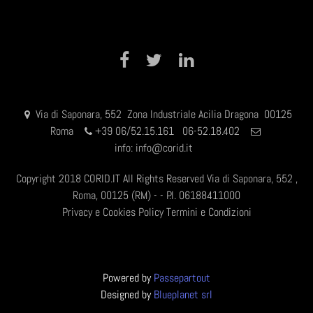
Facebook
Twitter
LinkedIn
Via di Saponara, 552 Zona Industriale Acilia Dragona 00125
Roma
+
39 06/52.15.161 06-52.18.402
info:
info@corid.it
Copyright 2018 CORID.IT All Rights Reserved Via di Saponara, 552 ,
Roma, 00125 (RM) - - P.I. 06188411000
Privacy e Cookies Policy
Termini e Condizioni
Powered by
Passepartout
Designed by
Blueplanet srl